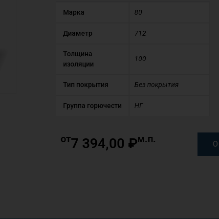
Марка
80
Диаметр
712
Толщина
100
изоляции
Тип покрытия
Без покрытия
Группа горючести
НГ
от
м.п.
7 394,00
₽
О