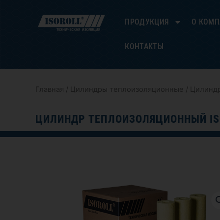
Перейти
к
ПРОДУКЦИЯ
О КОМ
содержимому
КОНТАКТЫ
Главная
/
Цилиндры теплоизоляционные
/ Цилиндр
ЦИЛИНДР ТЕПЛОИЗОЛЯЦИОННЫЙ ISO