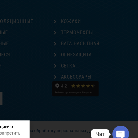
ЗОЛЯЦИОННЫЕ
КОЖУХИ
НЫЕ
ТЕРМОЧЕХЛЫ
НЫЕ
ВАТА НАСЫПНАЯ
ИЕСЯ
ОГНЕЗАЩИТА
Я
СЕТКА
Е
АКСЕССУАРЫ
цией о
Согласие на обработку персональных данных
 запретить
Чат