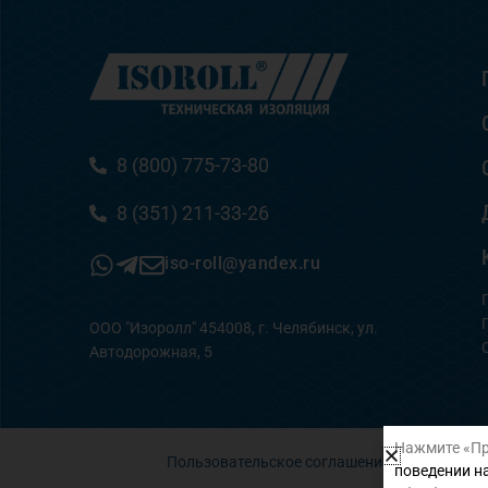
8 (800) 775-73-80
8 (351) 211-33-26
iso-roll@yandex.ru
ООО "Изоролл" 454008, г. Челябинск, ул.
Автодорожная, 5
Нажмите «Пр
Пользовательское соглашение
поведении на