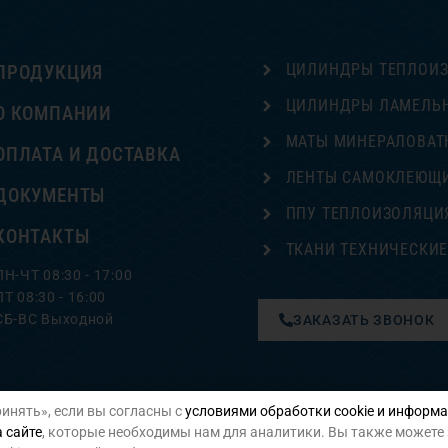
ЦИЛИНДРЫ ТЕПЛОИ
ПРОДУКЦИЯ
ЦИЛИНДРЫ ЛАМЕЛЬ
О КОМПАНИИ
МАТЫ МИНЕРАЛОВАТ
ОПЛАТА И ДОСТАВКА
ЛЕНТЫ САМОКЛЕЮЩ
ДОКУМЕНТЫ
ППУ ТЕПЛОИЗОЛЯЦИ
КОНТАКТЫ
ТКАНИ ТЕХНИЧЕСКИ
ПН-ЧТ 08:30 - 17:00
ПТ 08:30 - 16:00
СБ-ВС Выходной
ЗАКАЗАТЬ ЗВОНОК
инять», если вы согласны с
условиями обработки cookie и информа
Политика конфиденциальности
 сайте
, которые необходимы нам для аналитики. Вы также можете