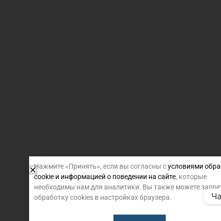
Нажмите «Принять», если вы согласны с
условиями обра
cookie и информацией о поведении на сайте
, которые
необходимы нам для аналитики. Вы также можете запре
Ча
обработку cookies в настройках браузера.