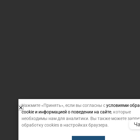
Нажмите «Принять», если вы согласны с
условиями обра
cookie и информацией о поведении на сайте
, которые
необходимы нам для аналитики. Вы также можете запре
Ча
обработку cookies в настройках браузера.