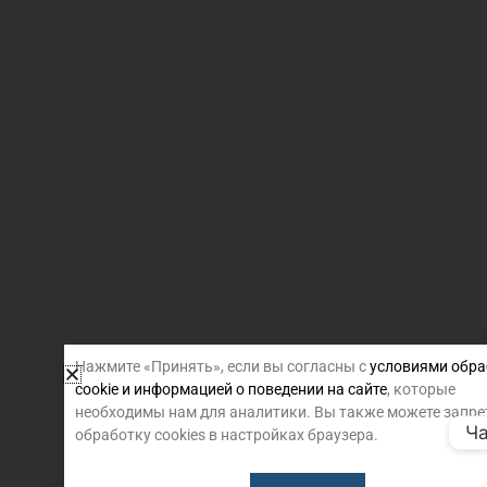
Нажмите «Принять», если вы согласны с
условиями обра
cookie и информацией о поведении на сайте
, которые
необходимы нам для аналитики. Вы также можете запре
Ча
обработку cookies в настройках браузера.