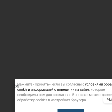
Нажмите «Принять», если вы согласны с
условиями обра
cookie и информацией о поведении на сайте
, которые
необходимы нам для аналитики. Вы также можете запре
Ча
обработку cookies в настройках браузера.