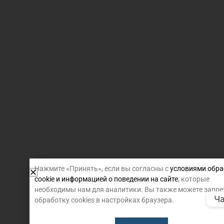
Нажмите «Принять», если вы согласны с
условиями обра
cookie и информацией о поведении на сайте
, которые
необходимы нам для аналитики. Вы также можете запре
Ча
обработку cookies в настройках браузера.