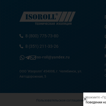
8 (800) 775-73-80
8 (351) 211-33-26
iso-roll@yandex.ru
ООО "Изоролл" 454008, г. Челябинск, ул.
Автодорожная, 5
Нажмите «Пр
Пользовательское соглашение
поведении на