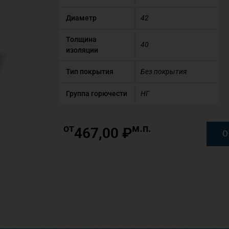
Диаметр
42
Толщина
40
изоляции
Тип покрытия
Без покрытия
Группа горючести
НГ
от
м.п.
467,00
₽
О