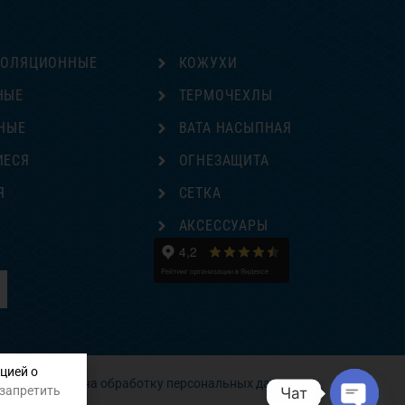
ЗОЛЯЦИОННЫЕ
КОЖУХИ
НЫЕ
ТЕРМОЧЕХЛЫ
НЫЕ
ВАТА НАСЫПНАЯ
ИЕСЯ
ОГНЕЗАЩИТА
Я
СЕТКА
Е
АКСЕССУАРЫ
цией о
Согласие на обработку персональных данных
 запретить
Чат