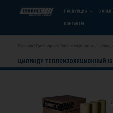
Перейти
к
ПРОДУКЦИЯ
О КОМ
содержимому
КОНТАКТЫ
Главная
/
Цилиндры теплоизоляционные
/ Цилиндр
ЦИЛИНДР ТЕПЛОИЗОЛЯЦИОННЫЙ ISO