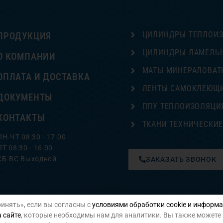
ЦИЛИНДРЫ ТЕПЛОИ
ПРОДУКЦИЯ
ЦИЛИНДРЫ ЛАМЕЛЬ
О КОМПАНИИ
МАТЫ МИНЕРАЛОВАТ
ОПЛАТА И ДОСТАВКА
ЛЕНТЫ САМОКЛЕЮЩ
ДОКУМЕНТЫ
ППУ ТЕПЛОИЗОЛЯЦИ
КОНТАКТЫ
ТКАНИ ТЕХНИЧЕСКИ
ПН-ЧТ 08:30 - 17:00
ПТ 08:30 - 16:00
СБ-ВС Выходной
ЗАКАЗАТЬ ЗВОНОК
инять», если вы согласны с
условиями обработки cookie и информа
Политика конфиденциальности
 сайте
, которые необходимы нам для аналитики. Вы также можете