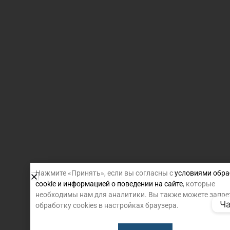
Нажмите «Принять», если вы согласны с
условиями обра
cookie и информацией о поведении на сайте
, которые
необходимы нам для аналитики. Вы также можете запре
Ча
обработку cookies в настройках браузера.