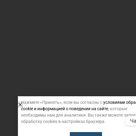
Нажмите «Принять», если вы согласны с
условиями обра
cookie и информацией о поведении на сайте
, которые
необходимы нам для аналитики. Вы также можете запре
Ча
обработку cookies в настройках браузера.