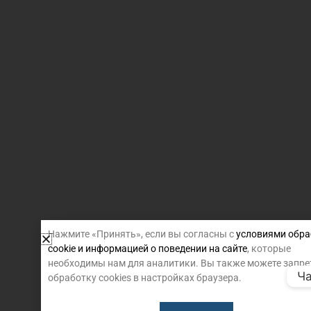
Нажмите «Принять», если вы согласны с
условиями обра
cookie и информацией о поведении на сайте
, которые
необходимы нам для аналитики. Вы также можете запре
Ча
обработку cookies в настройках браузера.