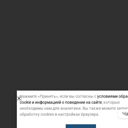
Нажмите «Принять», если вы согласны с
условиями обра
cookie и информацией о поведении на сайте
, которые
необходимы нам для аналитики. Вы также можете запре
Ча
обработку cookies в настройках браузера.