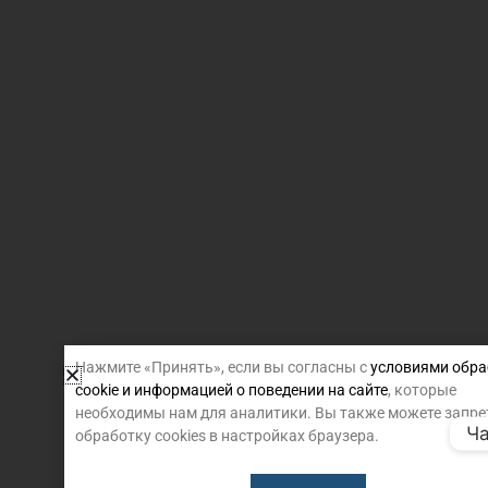
Нажмите «Принять», если вы согласны с
условиями обра
cookie и информацией о поведении на сайте
, которые
необходимы нам для аналитики. Вы также можете запре
Ча
обработку cookies в настройках браузера.