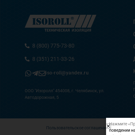
8 (800) 775-73-80
8 (351) 211-33-26
iso-roll@yandex.ru
ООО "Изоролл" 454008, г. Челябинск, ул.
Автодорожная, 5
Нажмите «Пр
Пользовательское соглашение
поведении на