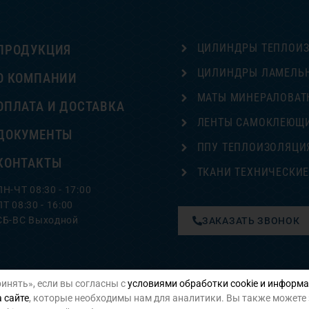
ЦИЛИНДРЫ ТЕПЛОИ
ПРОДУКЦИЯ
ЦИЛИНДРЫ ЛАМЕЛЬ
О КОМПАНИИ
МАТЫ МИНЕРАЛОВАТ
ОПЛАТА И ДОСТАВКА
ЛЕНТЫ САМОКЛЕЮЩ
ДОКУМЕНТЫ
ППУ ТЕПЛОИЗОЛЯЦИ
КОНТАКТЫ
ТКАНИ ТЕХНИЧЕСКИ
ПН-ЧТ 08:30 - 17:00
ПТ 08:30 - 16:00
СБ-ВС Выходной
ЗАКАЗАТЬ ЗВОНОК
инять», если вы согласны с
условиями обработки cookie и информа
Политика конфиденциальности
 сайте
, которые необходимы нам для аналитики. Вы также можете