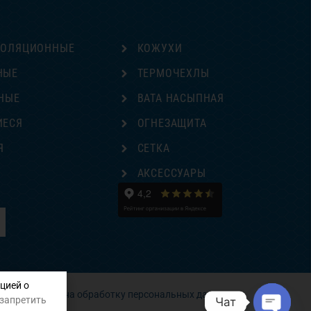
ЗОЛЯЦИОННЫЕ
КОЖУХИ
НЫЕ
ТЕРМОЧЕХЛЫ
НЫЕ
ВАТА НАСЫПНАЯ
ИЕСЯ
ОГНЕЗАЩИТА
Я
СЕТКА
Е
АКСЕССУАРЫ
цией о
Согласие на обработку персональных данных
 запретить
Чат