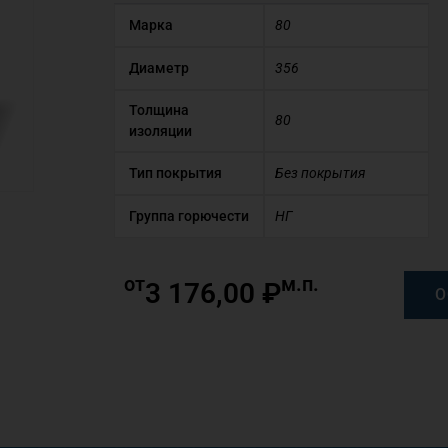
Марка
80
Диаметр
356
Толщина
80
изоляции
Тип покрытия
Без покрытия
Группа горючести
НГ
от
м.п.
3 176,00
₽
О