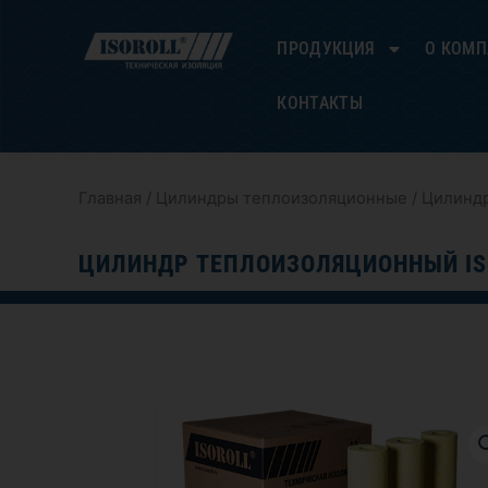
Перейти
к
ПРОДУКЦИЯ
О КОМ
содержимому
КОНТАКТЫ
Главная
/
Цилиндры теплоизоляционные
/ Цилиндр
ЦИЛИНДР ТЕПЛОИЗОЛЯЦИОННЫЙ ISO