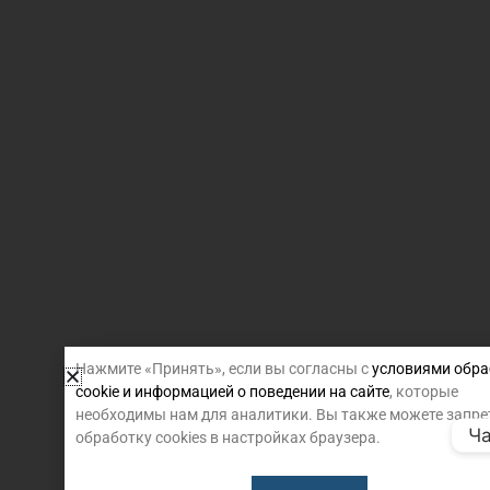
Нажмите «Принять», если вы согласны с
условиями обра
cookie и информацией о поведении на сайте
, которые
необходимы нам для аналитики. Вы также можете запре
Ча
обработку cookies в настройках браузера.