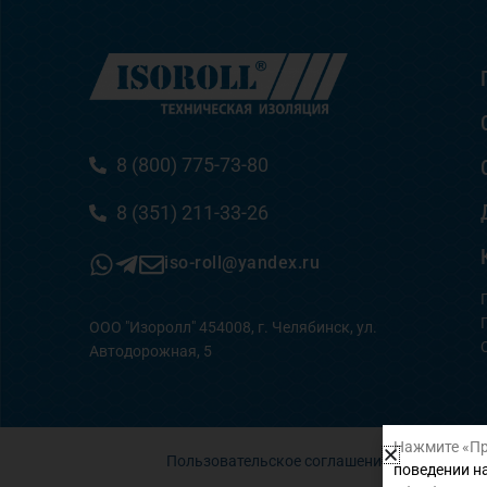
8 (800) 775-73-80
8 (351) 211-33-26
iso-roll@yandex.ru
ООО "Изоролл" 454008, г. Челябинск, ул.
Автодорожная, 5
Нажмите «Пр
Пользовательское соглашение
поведении на