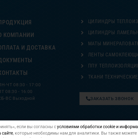
ЦИЛИНДРЫ ТЕПЛОИ
ПРОДУКЦИЯ
ЦИЛИНДРЫ ЛАМЕЛЬ
О КОМПАНИИ
МАТЫ МИНЕРАЛОВАТ
ОПЛАТА И ДОСТАВКА
ЛЕНТЫ САМОКЛЕЮЩ
ДОКУМЕНТЫ
ППУ ТЕПЛОИЗОЛЯЦИ
КОНТАКТЫ
ТКАНИ ТЕХНИЧЕСКИ
ПН-ЧТ 08:30 - 17:00
ПТ 08:30 - 16:00
СБ-ВС Выходной
ЗАКАЗАТЬ ЗВОНОК
инять», если вы согласны с
условиями обработки cookie и информа
Политика конфиденциальности
 сайте
, которые необходимы нам для аналитики. Вы также можете