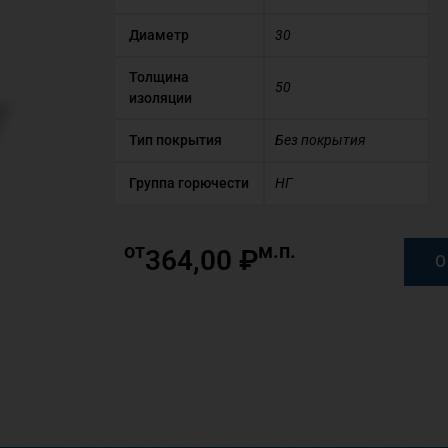
Диаметр
30
Толщина
50
изоляции
Тип покрытия
Без покрытия
Группа горючести
НГ
от
м.п.
364,00
₽
О