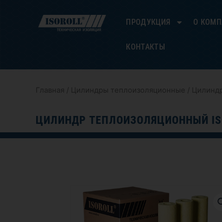
Перейти
к
ПРОДУКЦИЯ
О КОМ
содержимому
КОНТАКТЫ
Главная
/
Цилиндры теплоизоляционные
/ Цилиндр
ЦИЛИНДР ТЕПЛОИЗОЛЯЦИОННЫЙ ISO