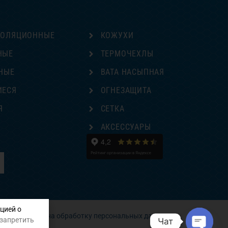
ЗОЛЯЦИОННЫЕ
КОЖУХИ
НЫЕ
ТЕРМОЧЕХЛЫ
НЫЕ
ВАТА НАСЫПНАЯ
ИЕСЯ
ОГНЕЗАЩИТА
Я
СЕТКА
Е
АКСЕССУАРЫ
цией о
Согласие на обработку персональных данных
 запретить
Чат