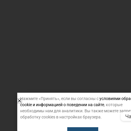
Нажмите «Принять», если вы согласны с
условиями обра
cookie и информацией о поведении на сайте
, которые
необходимы нам для аналитики. Вы также можете запре
Ча
обработку cookies в настройках браузера.