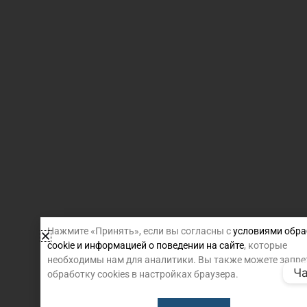
Нажмите «Принять», если вы согласны с
условиями обра
cookie и информацией о поведении на сайте
, которые
необходимы нам для аналитики. Вы также можете запре
Ча
обработку cookies в настройках браузера.