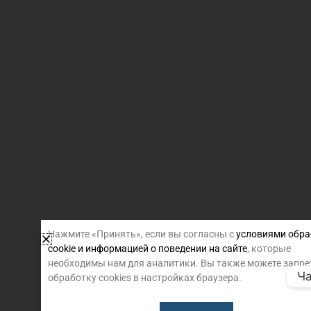
Нажмите «Принять», если вы согласны с
условиями обра
cookie и информацией о поведении на сайте
, которые
необходимы нам для аналитики. Вы также можете запре
Ча
обработку cookies в настройках браузера.