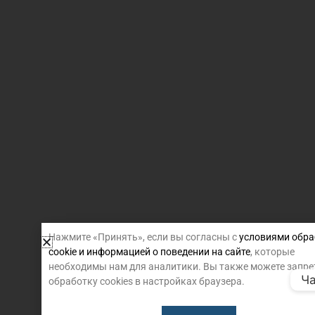
Нажмите «Принять», если вы согласны с
условиями обра
cookie и информацией о поведении на сайте
, которые
необходимы нам для аналитики. Вы также можете запре
Ча
обработку cookies в настройках браузера.