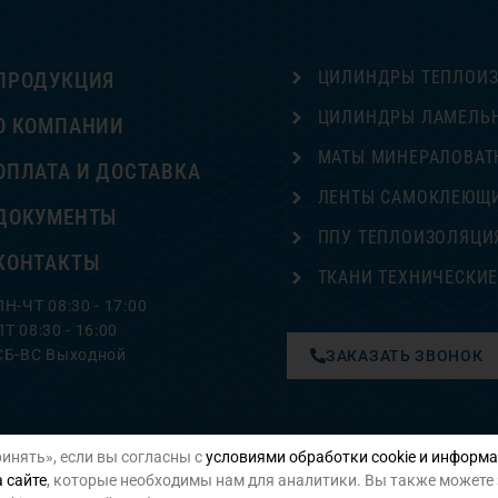
ЦИЛИНДРЫ ТЕПЛОИ
ПРОДУКЦИЯ
ЦИЛИНДРЫ ЛАМЕЛЬ
О КОМПАНИИ
МАТЫ МИНЕРАЛОВАТ
ОПЛАТА И ДОСТАВКА
ЛЕНТЫ САМОКЛЕЮЩ
ДОКУМЕНТЫ
ППУ ТЕПЛОИЗОЛЯЦИ
КОНТАКТЫ
ТКАНИ ТЕХНИЧЕСКИ
ПН-ЧТ 08:30 - 17:00
ПТ 08:30 - 16:00
СБ-ВС Выходной
ЗАКАЗАТЬ ЗВОНОК
инять», если вы согласны с
условиями обработки cookie и информа
Политика конфиденциальности
 сайте
, которые необходимы нам для аналитики. Вы также можете