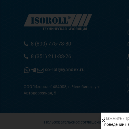
8 (800) 775-73-80
8 (351) 211-33-26
iso-roll@yandex.ru
ООО "Изоролл" 454008, г. Челябинск, ул.
Автодорожная, 5
Нажмите «Пр
Пользовательское соглашение
поведении на