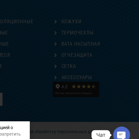
ЗОЛЯЦИОННЫЕ
КОЖУХИ
НЫЕ
ТЕРМОЧЕХЛЫ
НЫЕ
ВАТА НАСЫПНАЯ
ИЕСЯ
ОГНЕЗАЩИТА
Я
СЕТКА
Е
АКСЕССУАРЫ
цией о
Согласие на обработку персональных данных
 запретить
Чат