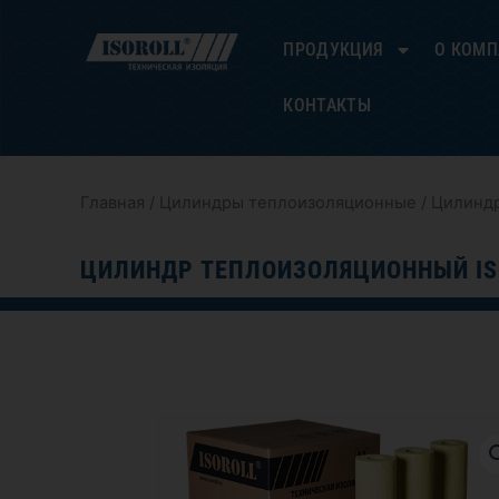
Перейти
к
ПРОДУКЦИЯ
О КОМ
содержимому
КОНТАКТЫ
Главная
/
Цилиндры теплоизоляционные
/ Цилиндр
ЦИЛИНДР ТЕПЛОИЗОЛЯЦИОННЫЙ ISO