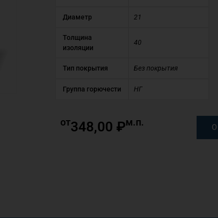
Диаметр
21
Толщина
40
изоляции
Тип покрытия
Без покрытия
Группа горючести
НГ
от
м.п.
348,00
₽
О