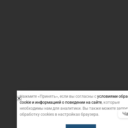
Нажмите «Принять», если вы согласны с
условиями обра
cookie и информацией о поведении на сайте
, которые
необходимы нам для аналитики. Вы также можете запре
Ча
обработку cookies в настройках браузера.