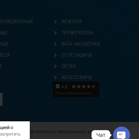
ЗОЛЯЦИОННЫЕ
КОЖУХИ
НЫЕ
ТЕРМОЧЕХЛЫ
НЫЕ
ВАТА НАСЫПНАЯ
ИЕСЯ
ОГНЕЗАЩИТА
Я
СЕТКА
Е
АКСЕССУАРЫ
цией о
Согласие на обработку персональных данных
 запретить
Чат