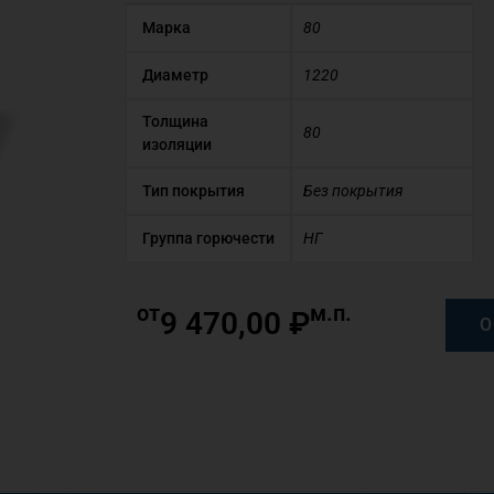
Марка
80
Диаметр
1220
Толщина
80
изоляции
Тип покрытия
Без покрытия
Группа горючести
НГ
от
м.п.
9 470,00
₽
О