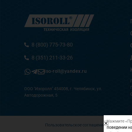
8 (800) 775-73-80
8 (351) 211-33-26
iso-roll@yandex.ru
ООО "Изоролл" 454008, г. Челябинск, ул.
Автодорожная, 5
Нажмите «Пр
Пользовательское соглашение
поведении на