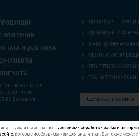
ЦИЛИНДРЫ ТЕПЛОИ
ПРОДУКЦИЯ
ЦИЛИНДРЫ ЛАМЕЛЬ
О КОМПАНИИ
МАТЫ МИНЕРАЛОВАТ
ОПЛАТА И ДОСТАВКА
ЛЕНТЫ САМОКЛЕЮЩ
ДОКУМЕНТЫ
ППУ ТЕПЛОИЗОЛЯЦИ
КОНТАКТЫ
ТКАНИ ТЕХНИЧЕСКИ
ПН-ЧТ 08:30 - 17:00
ПТ 08:30 - 16:00
СБ-ВС Выходной
ЗАКАЗАТЬ ЗВОНОК
инять», если вы согласны с
условиями обработки cookie и информа
Политика конфиденциальности
 сайте
, которые необходимы нам для аналитики. Вы также можете