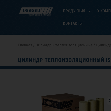
Перейти
к
ПРОДУКЦИЯ
О КОМ
содержимому
КОНТАКТЫ
Главная
/
Цилиндры теплоизоляционные
/ Цилиндр
ЦИЛИНДР ТЕПЛОИЗОЛЯЦИОННЫЙ ISO