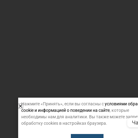
Нажмите «Принять», если вы согласны с
условиями обра
cookie и информацией о поведении на сайте
, которые
необходимы нам для аналитики. Вы также можете запре
Ча
обработку cookies в настройках браузера.