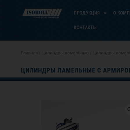
Перейти
к
ПРОДУКЦИЯ
О КОМ
содержимому
КОНТАКТЫ
Главная
/
Цилиндры ламельные
/ Цилиндры ламел
ЦИЛИНДРЫ ЛАМЕЛЬНЫЕ С АРМИРОВ