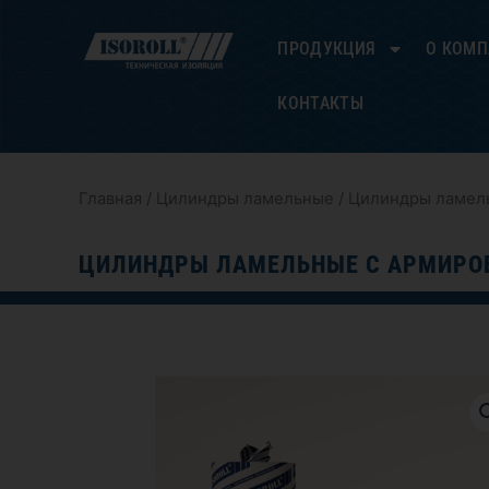
Перейти
к
ПРОДУКЦИЯ
О КОМ
содержимому
КОНТАКТЫ
Главная
/
Цилиндры ламельные
/ Цилиндры ламел
ЦИЛИНДРЫ ЛАМЕЛЬНЫЕ С АРМИРОВ